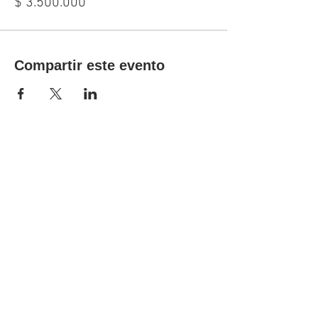
$ 3.500.000
Compartir este evento
FORMACIÓN
QUE TRANSFORMA
Nuestra empresa
Quiénes somos
Sedes
Misión
Visión