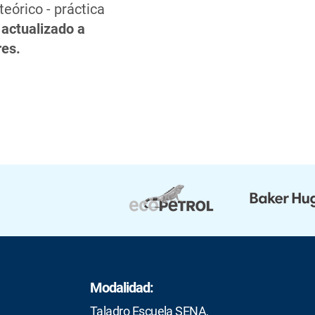
teórico - práctica
,
actualizado a
res.
Modalidad:
Taladro Escuela SENA,