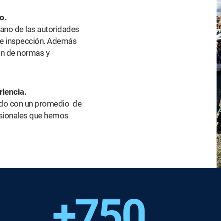
o.
ano de las autoridades
de inspección. Además
ón de normas y
riencia.
cado con un promedio de
esionales que hemos
+750