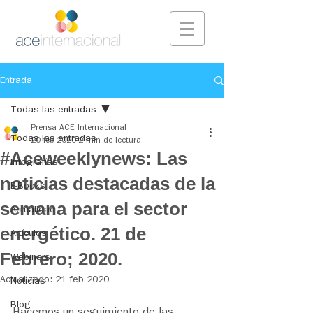
Entrada
Todas las entradas
Prensa ACE Internacional
Todas las entradas
20 feb 2020
2 min de lectura
#Aceweeklynews: Las
Infografías
noticias destacadas de la
E-Books
semana para el sector
Actualidad
energético. 21 de
Artículos
Febrero; 2020.
Webinars
Actualizado:
21 feb 2020
Noticias
Blog
Hacemos un seguimiento de las 